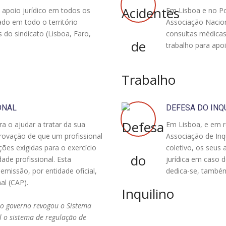
 apoio jurídico em todos os
Em Lisboa e no P
ado em todo o território
Associação Nacion
s do sindicato (Lisboa, Faro,
consultas médicas
trabalho para apo
ONAL
DEFESA DO INQ
a o ajudar a tratar da sua
Em Lisboa, e em 
provação de que um profissional
Associação de Inq
ões exigidas para o exercício
coletivo, os seus 
ade profissional. Esta
jurídica em caso 
missão, por entidade oficial,
dedica-se, também
al (CAP).
 o governo revogou o Sistema
l o sistema de regulação de