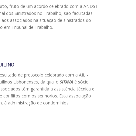
orto, fruto de um acordo celebrado com a ANDST -
al dos Sinistrados no Trabalho, são facultadas
 aos associados na situação de sinistrados do
io em Tribunal de Trabalho.
UILINO
resultado de protocolo celebrado com a
AIL -
uilinos Lisbonenses
, da qual o
SITAVA
é sócio
associados têm garantida a assistência técnica e
de conflitos com os senhorios. Esta associação
, à administração de condomínios.