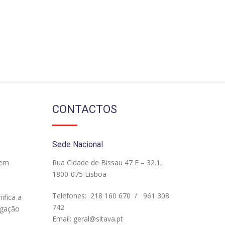
CONTACTOS
Sede Nacional
 em
Rua Cidade de Bissau 47 E – 32.1,
1800-075 Lisboa
Telefones:
218 160 670
/
961 308
ifica a
742
igação
Email:
geral@sitava.pt