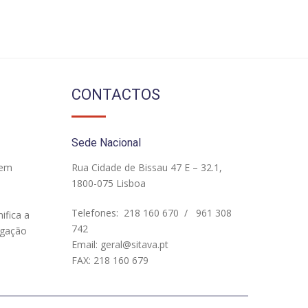
CONTACTOS
Sede Nacional
 em
Rua Cidade de Bissau 47 E – 32.1,
1800-075 Lisboa
Telefones:
218 160 670
/
961 308
ifica a
742
igação
Email:
geral@sitava.pt
FAX: 218 160 679